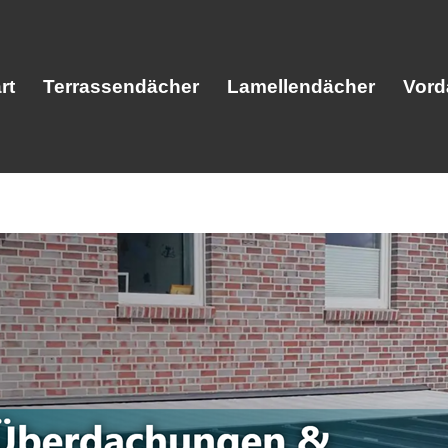
rt
Terrassendächer
Lamellendächer
Vord
Start
Terrassendächer
Lamellendäc