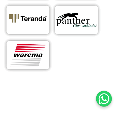
RA
Ihr Experte für
für
Sonnens
maßgeschneiderte
Sch
chutzsyst
Überdachungen &
eidt
eme
Sonnenschutzlösungen