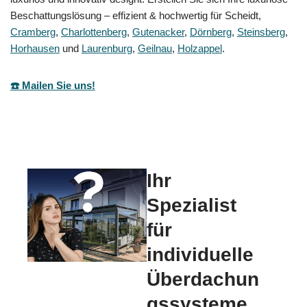
Beschattungslösung – effizient & hochwertig für Scheidt,
Cramberg
,
Charlottenberg
,
Gutenacker
,
Dörnberg
,
Steinsberg
,
Horhausen
und
Laurenburg
,
Geilnau
,
Holzappel
.
☎️ Mailen Sie uns!
Ihr
Spezialist
für
individuelle
Überdachun
gssysteme