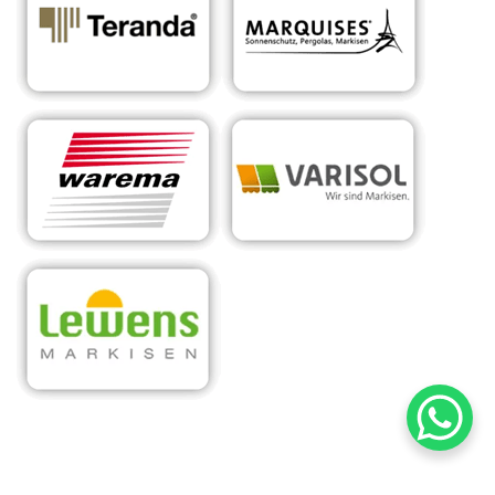
RA
Ihr Experte für
für
Sonnens
maßgeschneiderte
Sch