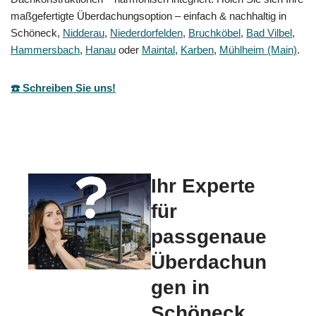
maßgefertigte Überdachungsoption – einfach & nachhaltig in
Schöneck,
Nidderau
,
Niederdorfelden
,
Bruchköbel
,
Bad Vilbel
,
Hammersbach
,
Hanau
oder
Maintal
,
Karben
,
Mühlheim (Main)
.
☎️ Schreiben Sie uns!
Ihr Experte
für
passgenaue
Überdachun
gen in
Schöneck