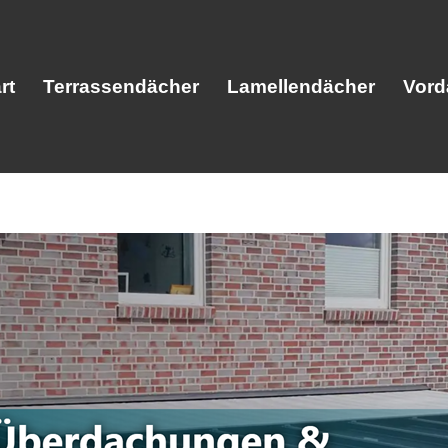
rt
Terrassendächer
Lamellendächer
Vord
Start
Terrassendächer
Lamellendäc