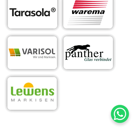
RA
Ihr Experte für
in