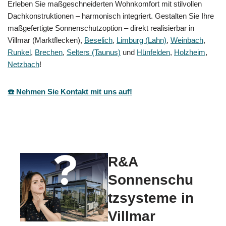
Erleben Sie maßgeschneiderten Wohnkomfort mit stilvollen
Dachkonstruktionen – harmonisch integriert. Gestalten Sie Ihre
maßgefertigte Sonnenschutzoption – direkt realisierbar in
Villmar (Marktflecken),
Beselich
,
Limburg (Lahn)
,
Weinbach
,
Runkel
,
Brechen
,
Selters (Taunus)
und
Hünfelden
,
Holzheim
,
Netzbach
!
☎️ Nehmen Sie Kontakt mit uns auf!
R&A
Sonnenschu
tzsysteme in
Villmar