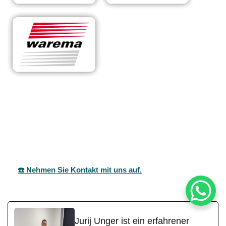
RA
Ihr Experte für
in
Sonnens
maßgeschneiderte
Wal
chutzsyst
Überdachungen &
ldor
eme
Sonnenschutzlösungen
f
☎️ Nehmen Sie Kontakt mit uns auf.
Jurij Unger ist ein erfahrener