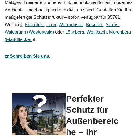
Maßgeschneiderte Sonnenschutztechnologien für ein modernes
Ambiente – nachhaltig und effektiv konzipiert. Gestalten Sie Ihre
maßgefertigte Schutzstruktur – sofort verfügbar für 35781
Weilburg,
Braunfels
,
Leun
,
Weilmünster
,
Beselich
,
Solms
,
Waldbrunn (Westerwald)
oder
Löhnberg
,
Weinbach
,
Merenberg
(Marktflecken)
!
☎️ Schreiben Sie uns.
Perfekter
Schutz für
Außenbereic
he – Ihr