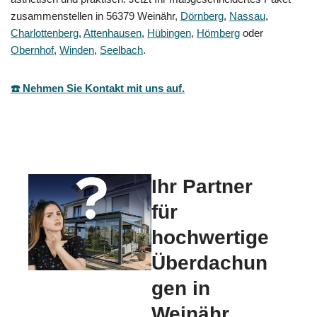
zusammenstellen in 56379 Weinähr,
Dörnberg
,
Nassau
,
Charlottenberg
,
Attenhausen
,
Hübingen
,
Hömberg
oder
Obernhof
,
Winden
,
Seelbach
.
☎️ Nehmen Sie Kontakt mit uns auf.
Ihr Partner
für
hochwertige
Überdachun
gen in
Weinähr