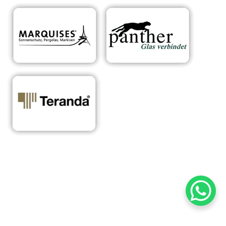
RA
Ihr Experte für
für
Sonnens
maßgeschneiderte
Wein
chutzsys
Überdachungen &
shei
teme
Sonnenschutzlösungen
m