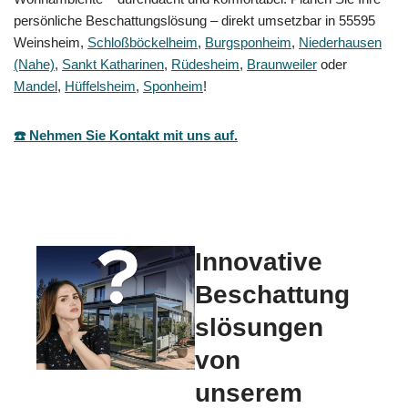
persönliche Beschattungslösung – direkt umsetzbar in 55595
Weinsheim,
Schloßböckelheim
,
Burgsponheim
,
Niederhausen
(Nahe)
,
Sankt Katharinen
,
Rüdesheim
,
Braunweiler
oder
Mandel
,
Hüffelsheim
,
Sponheim
!
☎️ Nehmen Sie Kontakt mit uns auf.
Innovative
Beschattung
slösungen
von
unserem