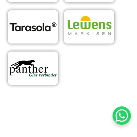
RA
Ihr Experte für
für
Sonnens
maßgeschneiderte
Wölfe
chutzsys
Überdachungen &
rlinge
teme
Sonnenschutzlösungen
n