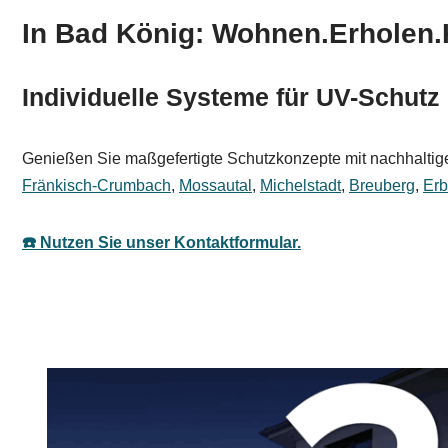
In Bad König: Wohnen.Erholen.
Individuelle Systeme für UV-Schutz
Genießen Sie maßgefertigte Schutzkonzepte mit nachhaltigen
Fränkisch-Crumbach
,
Mossautal
,
Michelstadt
,
Breuberg
,
Er
☎️ Nutzen Sie unser Kontaktformular.