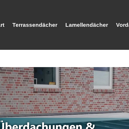
rt
Terrassendächer
Lamellendächer
Vord
Start
Terrassendächer
Lamellendäc