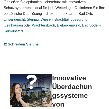
Genießen Sie optimalen Lichtschutz mit innovativen
Schutzsystemen – ideal für jede Wetterlage. Optimieren Sie Ihre
persönliche Dachlösung – direkt umsetzbar für Bad Orb,
Linsengericht
,
Steinau
,
Wiesen
,
Brachttal
,
Jossgrund
,
Gelnhausen
oder
Wächtersbach
,
Biebergemünd
,
Bad Soden-
Salmünster
!
☎️ Schreiben Sie uns.
Innovative
Überdachun
gssysteme
von