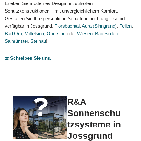
Erleben Sie modernes Design mit stilvollen
Schutzkonstruktionen – mit unvergleichlichem Komfort.
Gestalten Sie Ihre persönliche Schatteneinrichtung – sofort
verfügbar in Jossgrund,
Flörsbachtal
,
Aura (Sinngrund)
,
Fellen
,
Bad Orb
,
Mittelsinn
,
Obersinn
oder
Wiesen
,
Bad Soden-
Salmünster
,
Steinau
!
☎️ Schreiben Sie uns.
R&A
Sonnenschu
tzsysteme in
Jossgrund