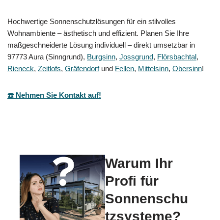
Hochwertige Sonnenschutzlösungen für ein stilvolles
Wohnambiente – ästhetisch und effizient. Planen Sie Ihre
maßgeschneiderte Lösung individuell – direkt umsetzbar in
97773 Aura (Sinngrund),
Burgsinn
,
Jossgrund
,
Flörsbachtal
,
Rieneck
,
Zeitlofs
,
Gräfendorf
und
Fellen
,
Mittelsinn
,
Obersinn
!
☎️ Nehmen Sie Kontakt auf!
Warum Ihr
Profi für
Sonnenschu
tzsysteme?