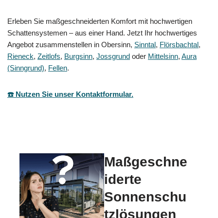
Erleben Sie maßgeschneiderten Komfort mit hochwertigen
Schattensystemen – aus einer Hand. Jetzt Ihr hochwertiges
Angebot zusammenstellen in Obersinn,
Sinntal
,
Flörsbachtal
,
Rieneck
,
Zeitlofs
,
Burgsinn
,
Jossgrund
oder
Mittelsinn
,
Aura
(Sinngrund)
,
Fellen
.
☎️ Nutzen Sie unser Kontaktformular.
Maßgeschne
iderte
Sonnenschu
tzlösungen