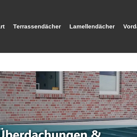
rt
Terrassendächer
Lamellendächer
Vord
Start
Terrassendächer
Lamellendäc