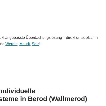
rfekt angepasste Überdachungslösung – direkt umsetzbar in
nd
Weroth
,
Meudt
,
Salz
!
 individuelle
teme in Berod (Wallmerod)