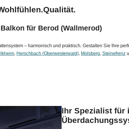
ohlfühlen.Qualität.
 Balkon für Berod (Wallmerod)
attensystem – harmonisch und praktisch. Gestalten Sie Ihre pe
ilkheim
,
Herschbach (Oberwesterwald)
,
Molsberg
,
Steinefrenz
u
Ihr Spezialist für
Überdachungssys