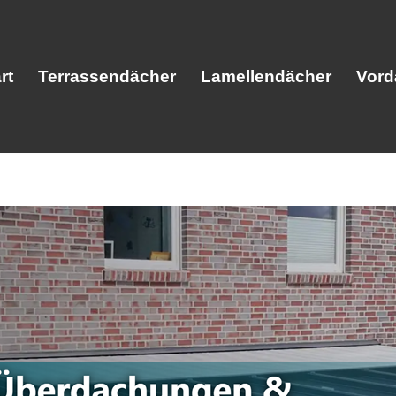
rt
Terrassendächer
Lamellendächer
Vord
Start
Terrassendächer
Lamellendäc