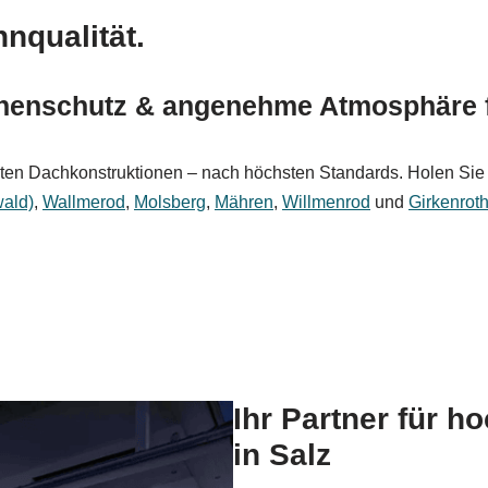
nqualität.
nnenschutz & angenehme Atmosphäre f
en Dachkonstruktionen – nach höchsten Standards. Holen Sie 
ald)
,
Wallmerod
,
Molsberg
,
Mähren
,
Willmenrod
und
Girkenrot
Ihr Partner für 
in Salz