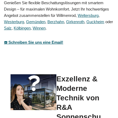
Genießen Sie flexible Beschattungslösungen mit smartem
Design – für maximalen Wohnkomfort. Jetzt Ihr hochwertiges
Angebot zusammenstellen für Willmenrod,
Weltersburg
,
Westerburg
,
Gemünden
,
Berzhahn
,
Girkenroth
,
Guckheim
oder
Salz
,
Kölbingen
,
Winnen
.
☎️ Schreiben Sie uns eine Email!
Exzellenz &
Moderne
Technik von
R&A
Sonnenschu