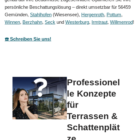
persönliche Beschattungslösung – direkt umsetzbar für 56459
Gemünden,
Stahlhofen
(Wiesensee),
Hergenroth
,
Pottum
,
Winnen
,
Berzhahn
,
Seck
und
Westerburg
,
Irmtraut
,
Willmenrod
!
☎️ Schreiben Sie uns!
Professionel
le Konzepte
für
Terrassen &
Schattenplät
ze