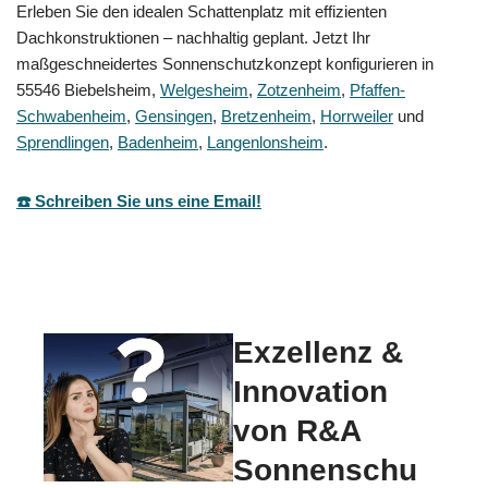
Erleben Sie den idealen Schattenplatz mit effizienten
Dachkonstruktionen – nachhaltig geplant. Jetzt Ihr
maßgeschneidertes Sonnenschutzkonzept konfigurieren in
55546 Biebelsheim,
Welgesheim
,
Zotzenheim
,
Pfaffen-
Schwabenheim
,
Gensingen
,
Bretzenheim
,
Horrweiler
und
Sprendlingen
,
Badenheim
,
Langenlonsheim
.
☎️ Schreiben Sie uns eine Email!
Exzellenz &
Innovation
von R&A
Sonnenschu