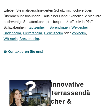
Erleben Sie maßgeschneiderten Schutz mit hochwertigen
Überdachungslösungen – aus einer Hand. Sichern Sie sich Ihre
hochwertige Schattenkonzept – bequem & effektiv in Pfaffen-
Schwabenheim,
Zotzenheim
,
Sprendlingen
,
Welgesheim
,
Badenheim
,
Pleitersheim
,
Biebelsheim
oder
Volxheim
,
Wöllstein
,
Bretzenheim
.
☎️ Kontaktieren Sie uns!
Innovative
Terrassendä
cher &