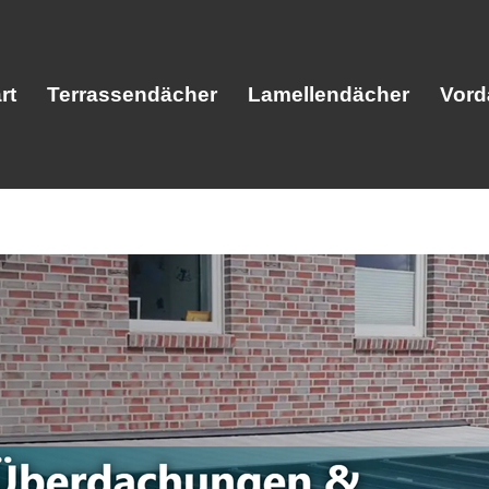
rt
Terrassendächer
Lamellendächer
Vord
Start
Terrassendächer
Lamellendäc