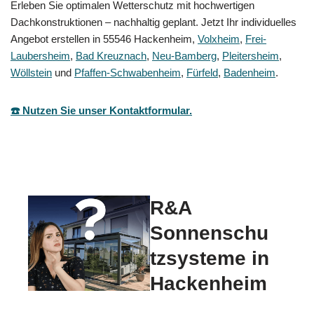
Erleben Sie optimalen Wetterschutz mit hochwertigen
Dachkonstruktionen – nachhaltig geplant. Jetzt Ihr individuelles
Angebot erstellen in 55546 Hackenheim,
Volxheim
,
Frei-
Laubersheim
,
Bad Kreuznach
,
Neu-Bamberg
,
Pleitersheim
,
Wöllstein
und
Pfaffen-Schwabenheim
,
Fürfeld
,
Badenheim
.
☎️ Nutzen Sie unser Kontaktformular.
R&A
Sonnenschu
tzsysteme in
Hackenheim