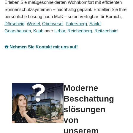
Erleben Sie maßgeschneiderten Wohnkomfort mit effizienten
Sonnenschutzsystemen – nachhaltig geplant. Erstellen Sie Ihre
persönliche Lösung nach Maß – sofort verfügbar für Bornich,
Dörscheid
,
Weisel
,
Oberwesel
,
Patersberg
,
Sankt
Goarshausen
,
Kaub
oder
Urbar
,
Reichenberg
,
Reitzenhain
!
☎️ Nehmen Sie Kontakt mit uns auf!
Moderne
Beschattung
slösungen
von
unserem