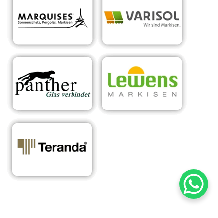
RA
Ihr Experte für
in