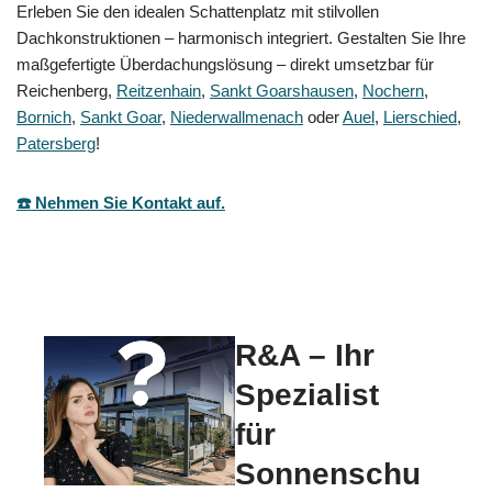
Erleben Sie den idealen Schattenplatz mit stilvollen
Dachkonstruktionen – harmonisch integriert. Gestalten Sie Ihre
maßgefertigte Überdachungslösung – direkt umsetzbar für
Reichenberg,
Reitzenhain
,
Sankt Goarshausen
,
Nochern
,
Bornich
,
Sankt Goar
,
Niederwallmenach
oder
Auel
,
Lierschied
,
Patersberg
!
☎️ Nehmen Sie Kontakt auf.
R&A – Ihr
Spezialist
für
Sonnenschu