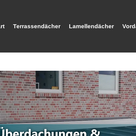
rt
Terrassendächer
Lamellendächer
Vord
Start
Terrassendächer
Lamellendäc