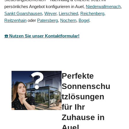
persönliches Angebot konfigurieren in Auel,
Niederwallmenach
,
Sankt Goarshausen
,
Weyer
,
Lierschied
,
Reichenberg
,
Reitzenhain
oder
Patersberg
,
Nochern
,
Bogel
.
☎️ Nutzen Sie unser Kontaktformular!
Perfekte
Sonnenschu
tzlösungen
für Ihr
Zuhause in
Auel