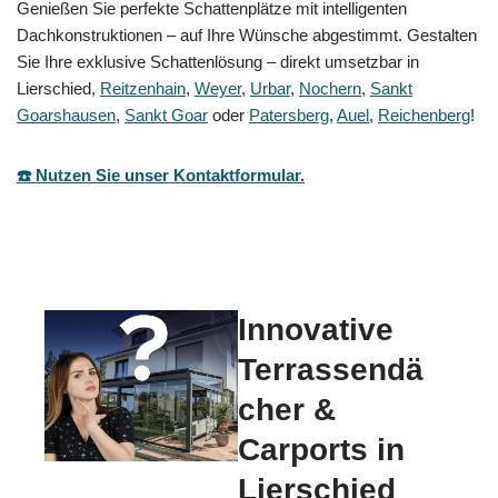
Genießen Sie perfekte Schattenplätze mit intelligenten
Dachkonstruktionen – auf Ihre Wünsche abgestimmt. Gestalten
Sie Ihre exklusive Schattenlösung – direkt umsetzbar in
Lierschied,
Reitzenhain
,
Weyer
,
Urbar
,
Nochern
,
Sankt
Goarshausen
,
Sankt Goar
oder
Patersberg
,
Auel
,
Reichenberg
!
☎️ Nutzen Sie unser Kontaktformular.
Innovative
Terrassendä
cher &
Carports in
Lierschied