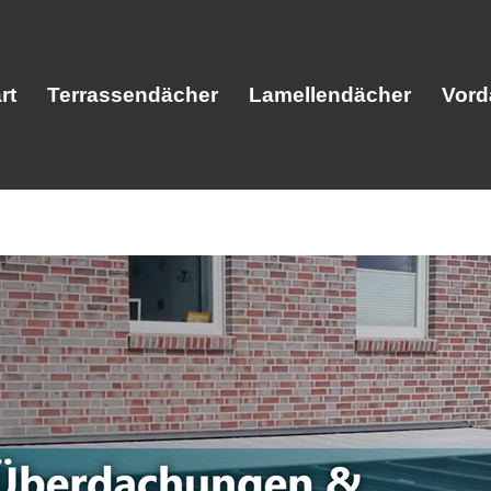
rt
Terrassendächer
Lamellendächer
Vord
Start
Terrassendächer
Lamellendäc