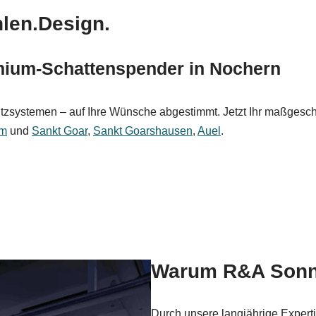
len.Design.
ium-Schattenspender in Nochern
hutzsystemen – auf Ihre Wünsche abgestimmt. Jetzt Ihr maßges
im
und
Sankt Goar
,
Sankt Goarshausen
,
Auel
.
Warum R&A Sonn
Durch unsere langjährige Experti