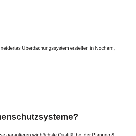
chneidertes Überdachungssystem erstellen in Nochern,
enschutzsysteme?
se garantieren wir höchste Qualität bei der Planung &