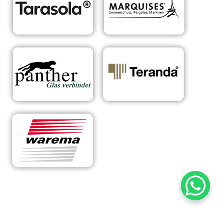
RA
Ihr Experte für
für
Sonnens
maßgeschneiderte
Bube