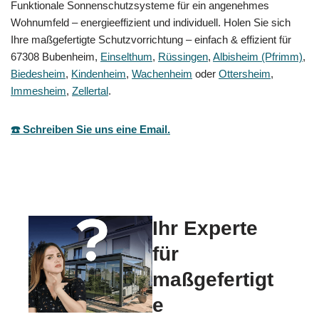
Funktionale Sonnenschutzsysteme für ein angenehmes
Wohnumfeld – energieeffizient und individuell. Holen Sie sich
Ihre maßgefertigte Schutzvorrichtung – einfach & effizient für
67308 Bubenheim,
Einselthum
,
Rüssingen
,
Albisheim (Pfrimm)
,
Biedesheim
,
Kindenheim
,
Wachenheim
oder
Ottersheim
,
Immesheim
,
Zellertal
.
☎️ Schreiben Sie uns eine Email.
Ihr Experte
für
maßgefertigt
e