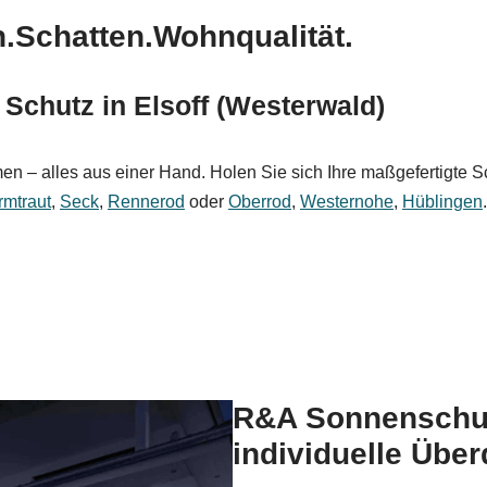
ch.Schatten.Wohnqualität.
 Schutz in Elsoff (Westerwald)
n – alles aus einer Hand. Holen Sie sich Ihre maßgefertigte Sch
Irmtraut
,
Seck
,
Rennerod
oder
Oberrod
,
Westernohe
,
Hüblingen
.
R&A Sonnenschutz
individuelle Übe