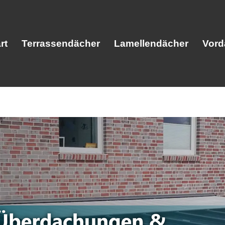
rt
Terrassendächer
Lamellendächer
Vord
Start
Terrassendächer
Lamellendäc