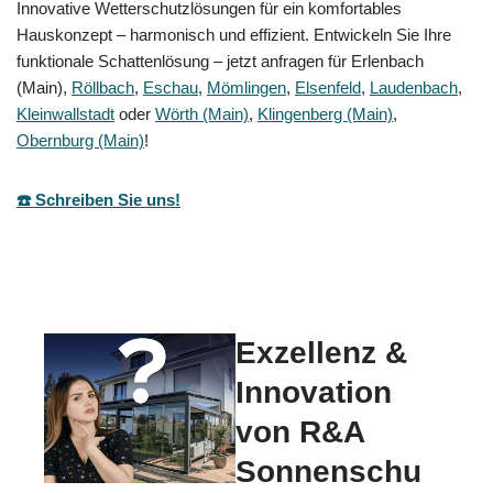
Innovative Wetterschutzlösungen für ein komfortables
Hauskonzept – harmonisch und effizient. Entwickeln Sie Ihre
funktionale Schattenlösung – jetzt anfragen für Erlenbach
(Main),
Röllbach
,
Eschau
,
Mömlingen
,
Elsenfeld
,
Laudenbach
,
Kleinwallstadt
oder
Wörth (Main)
,
Klingenberg (Main)
,
Obernburg (Main)
!
☎️ Schreiben Sie uns!
Exzellenz &
Innovation
von R&A
Sonnenschu