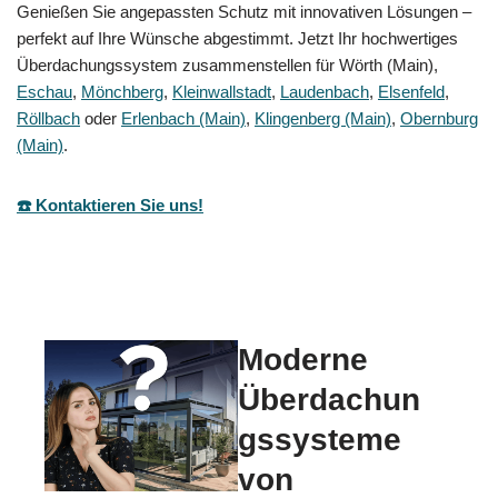
Genießen Sie angepassten Schutz mit innovativen Lösungen –
perfekt auf Ihre Wünsche abgestimmt. Jetzt Ihr hochwertiges
Überdachungssystem zusammenstellen für Wörth (Main),
Eschau
,
Mönchberg
,
Kleinwallstadt
,
Laudenbach
,
Elsenfeld
,
Röllbach
oder
Erlenbach (Main)
,
Klingenberg (Main)
,
Obernburg
(Main)
.
☎️ Kontaktieren Sie uns!
Moderne
Überdachun
gssysteme
von