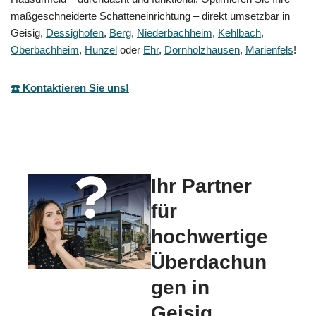
maßgeschneiderte Schatteneinrichtung – direkt umsetzbar in
Geisig,
Dessighofen
,
Berg
,
Niederbachheim
,
Kehlbach
,
Oberbachheim
,
Hunzel
oder
Ehr
,
Dornholzhausen
,
Marienfels
!
☎️ Kontaktieren Sie uns!
Ihr Partner
für
hochwertige
Überdachun
gen in
Geisig