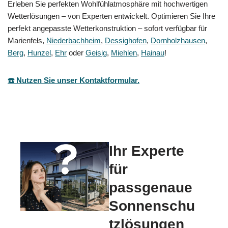
Erleben Sie perfekten Wohlfühlatmosphäre mit hochwertigen
Wetterlösungen – von Experten entwickelt. Optimieren Sie Ihre
perfekt angepasste Wetterkonstruktion – sofort verfügbar für
Marienfels,
Niederbachheim
,
Dessighofen
,
Dornholzhausen
,
Berg
,
Hunzel
,
Ehr
oder
Geisig
,
Miehlen
,
Hainau
!
☎️ Nutzen Sie unser Kontaktformular.
Ihr Experte
für
passgenaue
Sonnenschu
tzlösungen