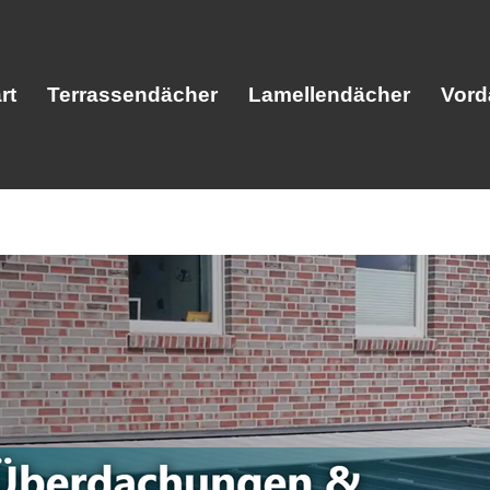
rt
Terrassendächer
Lamellendächer
Vord
Start
Terrassendächer
Lamellendäc