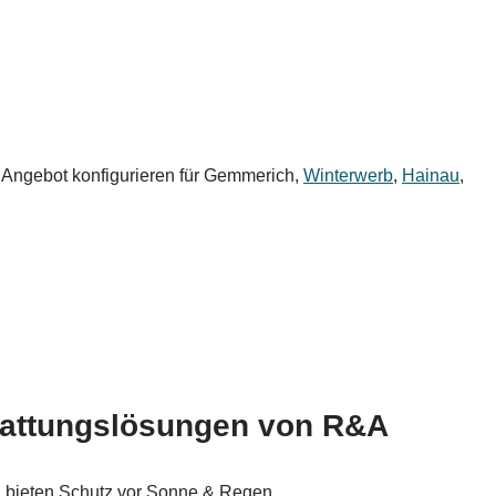
s Angebot konfigurieren für Gemmerich,
Winterwerb
,
Hainau
,
hattungslösungen von R&A
n bieten Schutz vor Sonne & Regen.