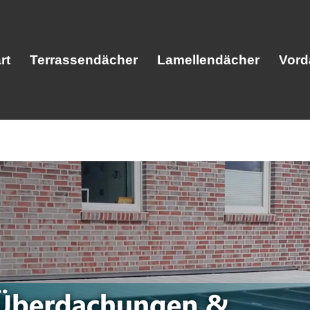
rt
Terrassendächer
Lamellendächer
Vord
Start
Terrassendächer
Lamellendäc