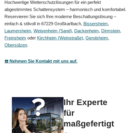
Hochwertige Wetterschutzlösungen für ein perfekt
abgestimmtes Schattensystem – harmonisch und komfortabel.
Reservieren Sie sich Ihre moderne Beschattungslösung –
einfach & stilvoll in 67229 Großkarlbach,
Bissersheim
,
Laumersheim
,
Weisenheim (Sand)
,
Dackenheim
,
Dirmstein
,
Freinsheim
oder
Kirchheim (Weinstraße)
,
Gerolsheim
,
Obersülzen
.
☎️ Nehmen Sie Kontakt mit uns auf.
Ihr Experte
für
maßgefertigt