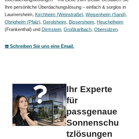
Ihre persönliche Überdachungslösung – einfach & sorglos in
Laumersheim,
Kirchheim (Weinstraße)
,
Weisenheim (Sand)
,
Obrigheim (Pfalz)
,
Gerolsheim
,
Bissersheim
,
Heuchelheim
(Frankenthal) und
Dirmstein
,
Großkarlbach
,
Obersülzen
.
☎️ Schreiben Sie uns eine Email.
Ihr Experte
für
passgenaue
Sonnenschu
tzlösungen