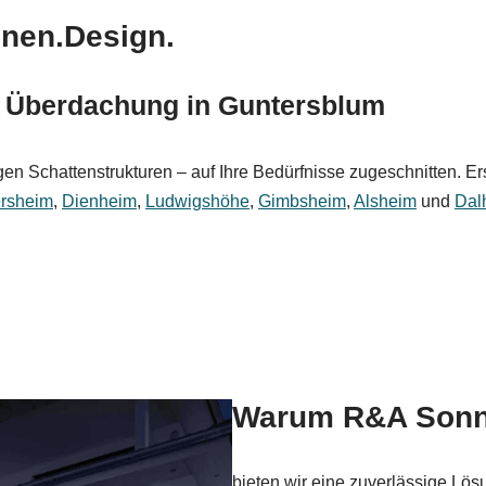
nen.Design.
 & Überdachung in Guntersblum
n Schattenstrukturen – auf Ihre Bedürfnisse zugeschnitten. Er
rsheim
,
Dienheim
,
Ludwigshöhe
,
Gimbsheim
,
Alsheim
und
Dal
Warum R&A Sonn
bieten wir eine zuverlässige Lös