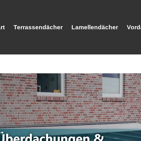
rt
Terrassendächer
Lamellendächer
Vord
Start
Terrassendächer
Lamellendäc