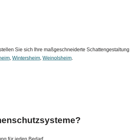
stellen Sie sich Ihre maßgeschneiderte Schattengestaltung
heim
,
Wintersheim
,
Weinolsheim
.
enschutzsysteme?
ung für jeden Bedarf.