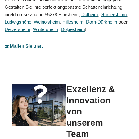
Gestalten Sie Ihre perfekt angepasste Schatteneinrichtung –
direkt umsetzbar in 55278 Eimsheim,
Dalheim
,
Guntersblum
,
Ludwigshöhe
,
Weinolsheim
,
Hillesheim
,
Dorn-Dürkheim
oder
Uelversheim
,
Wintersheim
,
Dolgesheim
!
☎️ Mailen Sie uns.
Exzellenz &
Innovation
von
unserem
Team