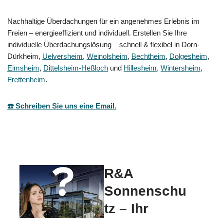
Nachhaltige Überdachungen für ein angenehmes Erlebnis im
Freien – energieeffizient und individuell. Erstellen Sie Ihre
individuelle Überdachungslösung – schnell & flexibel in Dorn-
Dürkheim,
Uelversheim
,
Weinolsheim
,
Bechtheim
,
Dolgesheim
,
Eimsheim
,
Dittelsheim-Heßloch
und
Hillesheim
,
Wintersheim
,
Frettenheim
.
☎️ Schreiben Sie uns eine Email.
R&A
Sonnenschu
tz – Ihr