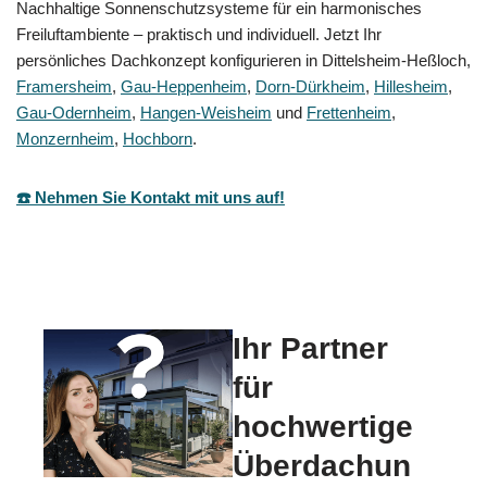
Nachhaltige Sonnenschutzsysteme für ein harmonisches
Freiluftambiente – praktisch und individuell. Jetzt Ihr
persönliches Dachkonzept konfigurieren in Dittelsheim-Heßloch,
Framersheim
,
Gau-Heppenheim
,
Dorn-Dürkheim
,
Hillesheim
,
Gau-Odernheim
,
Hangen-Weisheim
und
Frettenheim
,
Monzernheim
,
Hochborn
.
☎️ Nehmen Sie Kontakt mit uns auf!
Ihr Partner
für
hochwertige
Überdachun