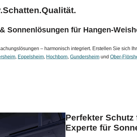
Schatten.Qualität.
 & Sonnenlösungen für Hangen-Weish
chungslösungen – harmonisch integriert. Erstellen Sie sich Ihr
rsheim
,
Eppelsheim
,
Hochborn
,
Gundersheim
und
Ober-Flörsh
Perfekter Schutz 
Experte für Sonn