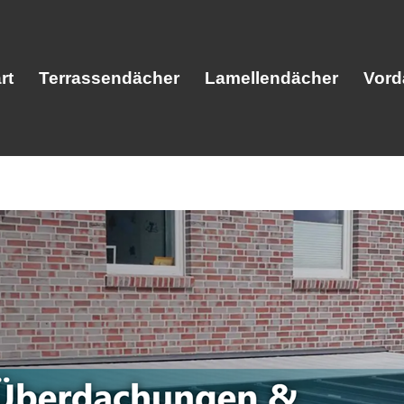
rt
Terrassendächer
Lamellendächer
Vord
Start
Terrassendächer
Lamellendäc