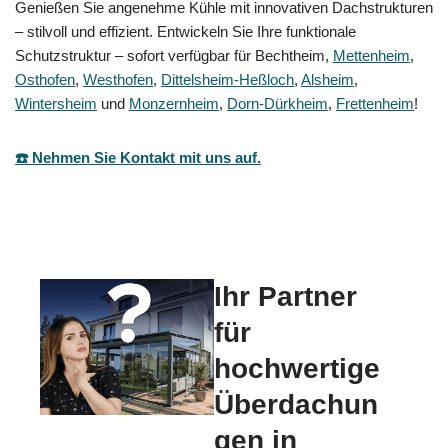
Genießen Sie angenehme Kühle mit innovativen Dachstrukturen
– stilvoll und effizient. Entwickeln Sie Ihre funktionale
Schutzstruktur – sofort verfügbar für Bechtheim,
Mettenheim
,
Osthofen
,
Westhofen
,
Dittelsheim-Heßloch
,
Alsheim
,
Wintersheim
und
Monzernheim
,
Dorn-Dürkheim
,
Frettenheim
!
☎️ Nehmen Sie Kontakt mit uns auf.
Ihr Partner
für
hochwertige
Überdachun
gen in