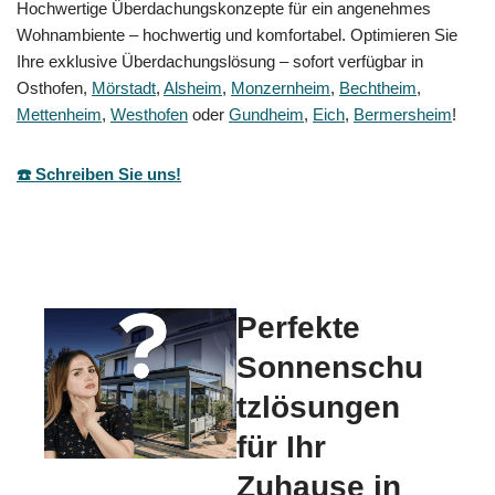
Hochwertige Überdachungskonzepte für ein angenehmes
Wohnambiente – hochwertig und komfortabel. Optimieren Sie
Ihre exklusive Überdachungslösung – sofort verfügbar in
Osthofen,
Mörstadt
,
Alsheim
,
Monzernheim
,
Bechtheim
,
Mettenheim
,
Westhofen
oder
Gundheim
,
Eich
,
Bermersheim
!
☎️ Schreiben Sie uns!
Perfekte
Sonnenschu
tzlösungen
für Ihr
Zuhause in