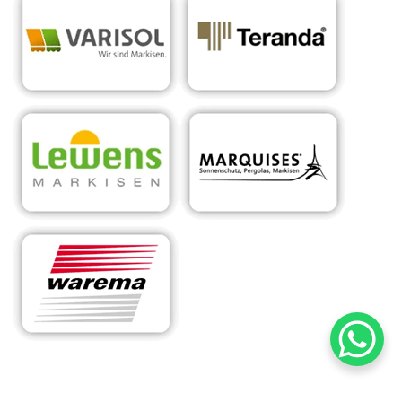
RA
Ihr Experte für
in