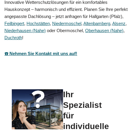
Innovative Wetterschutzlösungen für ein komfortables
Hauskonzept – harmonisch und effizient. Planen Sie Ihre perfekt
angepasste Dachlösung – jetzt anfragen für Hallgarten (Pfalz),
Feilbingert
,
Hochstätten
,
Niedermoschel
,
Altenbamberg
,
Alsenz
,
Niederhausen (Nahe)
oder Obermoschel,
Oberhausen (Nahe)
,
Duchroth
!
☎️ Nehmen Sie Kontakt mit uns auf!
Ihr
Spezialist
für
individuelle