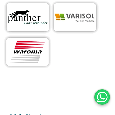
RA
Ihr Experte für
für
Sonnens
maßgeschneiderte
Ham
chutzsyst
Überdachungen &
bac
eme
Sonnenschutzlösungen
h