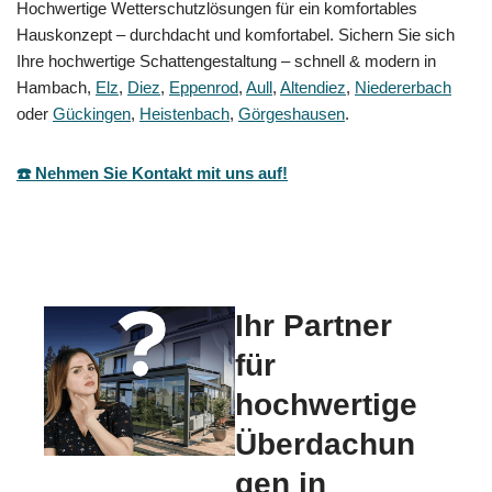
Hochwertige Wetterschutzlösungen für ein komfortables
Hauskonzept – durchdacht und komfortabel. Sichern Sie sich
Ihre hochwertige Schattengestaltung – schnell & modern in
Hambach,
Elz
,
Diez
,
Eppenrod
,
Aull
,
Altendiez
,
Niedererbach
oder
Gückingen
,
Heistenbach
,
Görgeshausen
.
☎️ Nehmen Sie Kontakt mit uns auf!
Ihr Partner
für
hochwertige
Überdachun
gen in