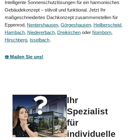
Intelligente Sonnenschutzlösungen für ein harmonisches
Gebäudekonzept – stilvoll und funktional. Jetzt Ihr
maßgeschneidertes Dachkonzept zusammenstellen für
Eppenrod,
Nentershausen
,
Görgeshausen
,
Heilberscheid
,
Hambach
,
Niedererbach
,
Dreikirchen
oder
Nomborn
,
Hirschberg
,
Isselbach
.
☎️ Mailen Sie uns!
Ihr
Spezialist
für
individuelle